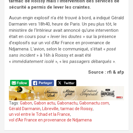
tarmac de Roissy mais l’intervention des services de
sécurité a permis de lever les craintes.
Aucun engin explosif n’a été trouvé à bord, a indiqué Gérald
Darmanin vers 18h40, heure de Paris. Un peu plus tôt, le
ministère de l’Intérieur avait annoncé qu’une intervention
était en cours pour «
lever les doutes
» sur la présence
d’explosifs sur un vol d’Air France en provenance de
Ndjamena. L’avion, selon le communiqué, s’était «
posé
sans incident
» à 16h à Roissy et avait été
«
immédiatement isolé
», « l
es passagers débarqués
».
Source : rfi & afp
Tags:
Gabon
,
Gabon actu
,
Gabonactu
,
Gabonactu.com
,
Gérald Darmanin
,
Libreville
,
tarmac de Roissy
,
un vol entre le Tchad et la France
,
vol d'Air France en provenance de Ndjamena