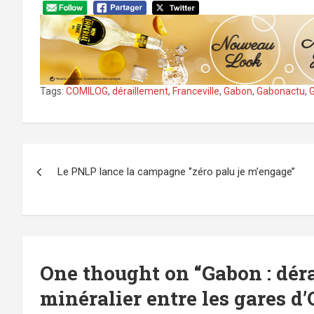
Tags:
COMILOG
,
déraillement
,
Franceville
,
Gabon
,
Gabonactu
,
Navigation
Le PNLP lance la campagne ‘’zéro palu je m’engage’’
de
l’article
One thought on “
Gabon : dér
minéralier entre les gares d