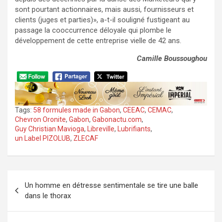
sont pourtant actionnaires, mais aussi, fournisseurs et
clients (juges et parties)», a-t-il souligné fustigeant au
passage la cooccurrence déloyale qui plombe le
développement de cette entreprise vielle de 42 ans.
Camille Boussoughou
Tags:
58 formules made in Gabon
,
CEEAC
,
CEMAC
,
Chevron Oronite
,
Gabon
,
Gabonactu.com
,
Guy Christian Mavioga
,
Libreville
,
Lubrifiants
,
un Label PIZOLUB
,
ZLECAF
Navigation
Un homme en détresse sentimentale se tire une balle
de
dans le thorax
l’article