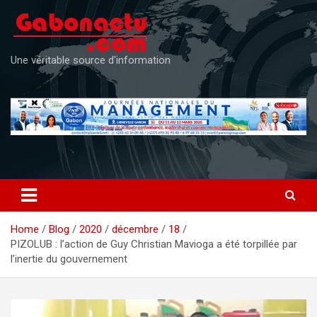
Skip
to
content
Une véritable source d'information
Home
Blog
2020
décembre
18
PIZOLUB : l’action de Guy Christian Mavioga a été torpillée par
l’inertie du gouvernement