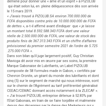
démené pour donner une « âme et un esprit » à PIZOLUB
qui était selon lui, en pleine déliquescence dès son arrivée
le 15 mars 2019.
« J’avais trouvé à PIZOLUB.SA environ 700.000.000 de
FCFA disponibles contre près de 10.000.000.000 de FCFA
de dettes »
, a-t-il affirmé avant d’indiquer que
« je laisse
un montant total 8.592.588.343 FCFA dont une valeur
réelle de 2.500.000.000 de FCFA, une valeur de stock des
produits finis de 367.313.343 FCFA et un chiffre d’affaires
prévisionnel du premier semestre 2021 de l’ordre de 5.725
.275.000 FCFA ».
Dans son bilan qu’il juge largement positif, Guy Christian
Mavioga dit avoir mis en œuvre par ses soins, la première
Marque Gabonaise de Lubrifiants, un Label PIZOLUB
composée de 58 formules made in Gabon, « certifiés par
Chevron Oronite, un géant du monde des lubrifiants et dont
cinq (5) sur le segment de marché qui nous intéresse, sont
sur le chemin de l’Agrément au tarif préférentiel généralisé
CEEAC/CEMAC donnant accès notamment à la ZLECAF ».
« J’ai trouvé PIZOLUB, entreprise détenue à 52.83% par
l’Etat Gabonais, en train de se faire torpillée et malmenée
depuis des décennies par la danse des Marketeurs qui y