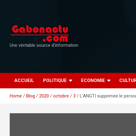
Skip
to
content
Une véritable source d'information
ACCUEIL
POLITIQUE
ECONOMIE
CULTU
Home
Blog
2020
octobre
3
L’ANGTI supprimée le person