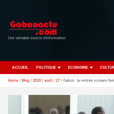
Skip
to
content
Une véritable source d'information
ACCUEIL
POLITIQUE
ECONOMIE
CULTU
Home
Blog
2020
août
27
Gabon : la rentrée scolaire fix