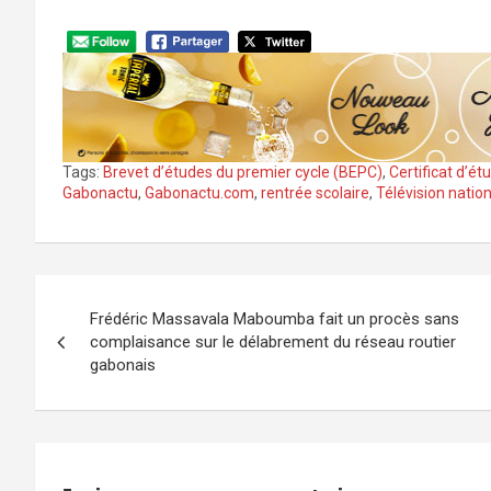
Tags:
Brevet d’études du premier cycle (BEPC)
,
Certificat d’é
Gabonactu
,
Gabonactu.com
,
rentrée scolaire
,
Télévision natio
Navigation
Frédéric Massavala Maboumba fait un procès sans
de
complaisance sur le délabrement du réseau routier
gabonais
l’article