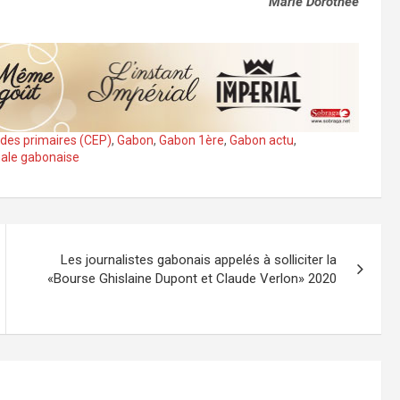
Marie Dorothée
tudes primaires (CEP)
,
Gabon
,
Gabon 1ère
,
Gabon actu
,
nale gabonaise
Les journalistes gabonais appelés à solliciter la
«Bourse Ghislaine Dupont et Claude Verlon» 2020