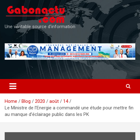
Skip
to
content
Une véritable source d'information
Home
Blog
2020
août
14
Le Ministre de l’Energie a commandé une étude pour mettre fin
au manque d’éclairage public dans les PK