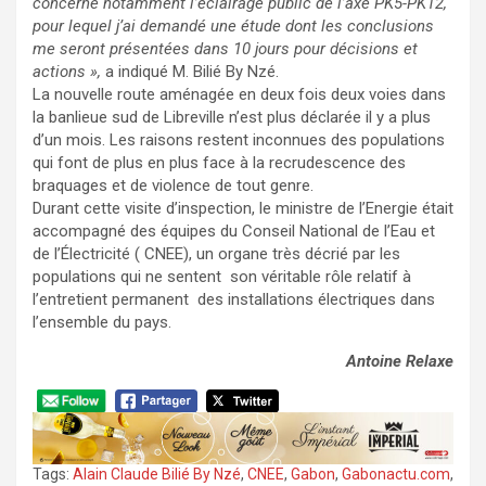
concerne notamment l’éclairage public de l’axe PK5-PK12,
pour lequel j’ai demandé une étude dont les conclusions
me seront présentées dans 10 jours pour décisions et
actions »,
a indiqué M. Bilié By Nzé.
La nouvelle route aménagée en deux fois deux voies dans
la banlieue sud de Libreville n’est plus déclarée il y a plus
d’un mois. Les raisons restent inconnues des populations
qui font de plus en plus face à la recrudescence des
braquages et de violence de tout genre.
Durant cette visite d’inspection, le ministre de l’Energie était
accompagné des équipes du Conseil National de l’Eau et
de l’Électricité ( CNEE), un organe très décrié par les
populations qui ne sentent son véritable rôle relatif à
l’entretient permanent des installations électriques dans
l’ensemble du pays.
Antoine Relaxe
Tags:
Alain Claude Bilié By Nzé
,
CNEE
,
Gabon
,
Gabonactu.com
,