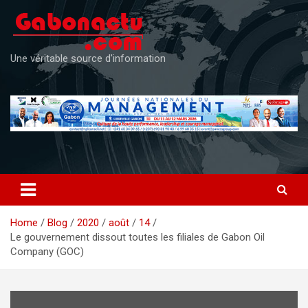
Skip
to
content
Une véritable source d'information
Home
Blog
2020
août
14
Le gouvernement dissout toutes les filiales de Gabon Oil
Company (GOC)