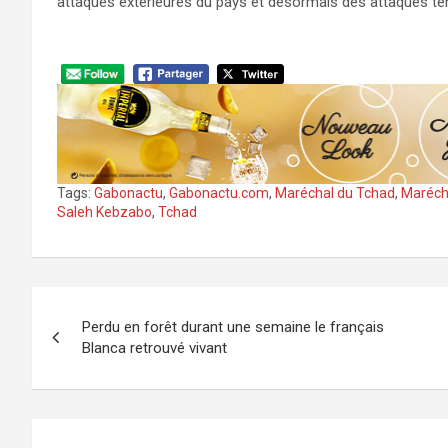
attaques extérieures du pays et désormais des attaques t
Tags:
Gabonactu
,
Gabonactu.com
,
Maréchal du Tchad
,
Marécha
Saleh Kebzabo
,
Tchad
Navigation
Perdu en forêt durant une semaine le français
de
Blanca retrouvé vivant
l’article