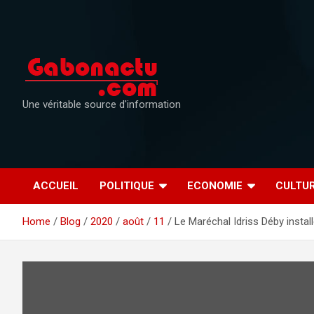
Skip
to
content
Une véritable source d'information
ACCUEIL
POLITIQUE
ECONOMIE
CULTU
Home
Blog
2020
août
11
Le Maréchal Idriss Déby instal