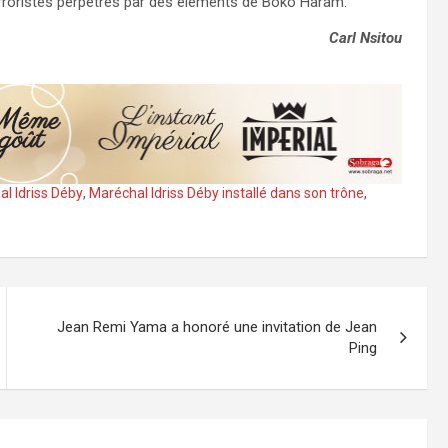
erroristes perpétrés par des éléments de Boko Haram.
Carl Nsitou
l Idriss Déby
,
Maréchal Idriss Déby installé dans son trône
,
Jean Remi Yama a honoré une invitation de Jean
Ping