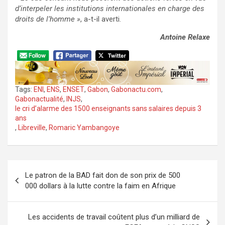
d’interpeler les institutions internationales en charge des
droits de l’homme »
, a-t-il averti.
Antoine Relaxe
Tags:
ENI
,
ENS
,
ENSET
,
Gabon
,
Gabonactu.com
,
Gabonactualité
,
INJS
,
le cri d’alarme des 1500 enseignants sans salaires depuis 3
ans
,
Libreville
,
Romaric Yambangoye
Navigation
Le patron de la BAD fait don de son prix de 500
de
000 dollars à la lutte contre la faim en Afrique
l’article
Les accidents de travail coûtent plus d’un milliard de