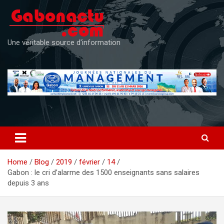
Skip
to
content
Une véritable source d'information
Home
Blog
2019
février
14
Gabon : le cri d’alarme des 1500 enseignants sans salaires
depuis 3 ans