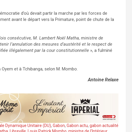
 démocratie d’où devait partir la marche par les forces de
ement avant le départ vers la Primature, point de chute de la
e fois consécutive, M. Lambert Noël Matha, ministre de
tenir l’annulation des mesures d’austérité et le respect de
fiée illégalement par la cour constitutionnelle
», a fulminé
 à Oyem et à Tchibanga, selon M. Mombo.
Antoine Relaxe
cale Dynamique Unitaire (DU)
,
Gabon
,
Gabon actu
,
gabon actualité
atha
,
Libreville
,
Louis Patrick Mombo
,
ministre de l'Intérieur
,