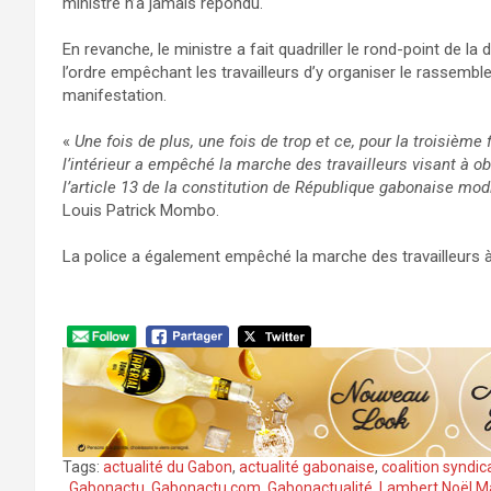
ministre n’a jamais répondu.
En revanche, le ministre a fait quadriller le rond-point de la
l’ordre empêchant les travailleurs d’y organiser le rassembl
manifestation.
«
Une fois de plus, une fois de trop et ce, pour la troisièm
l’intérieur a empêché la marche des travailleurs visant à ob
l’article 13 de la constitution de République gabonaise modi
Louis Patrick Mombo.
La police a également empêché la marche des travailleurs
Tags:
actualité du Gabon
,
actualité gabonaise
,
coalition syndi
,
Gabonactu
,
Gabonactu.com
,
Gabonactualité
,
Lambert Noël M