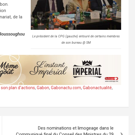
abon.
tion
ariat, de la
 Boussoughou
Le président de la CPG (gauche) entouré de certains membres
de son bureau @ SM
 son plan d'actions
,
Gabon
,
Gabonactu.com
,
Gabonactualité
,
Des nominations et limogeage dans le
Communiqué final du Conseil des Ministres du 29