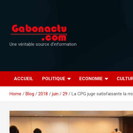
Skip
to
content
Une véritable source d'information
ACCUEIL
POLITIQUE
ECONOMIE
CULTU
Home
Blog
2018
juin
29
La CPG juge satisfaisante la m