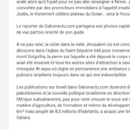
avalé alors qu’il fuyait pour ne pas aller enseigner à Ninive.
convoitée par des promoteurs immobiliers à l’appétit insatia
Judée, le tristement célèbre plateau du Golan… sera le focu
Le reporter de Gabonactu.com partagera ses photos captées l
de vue parfois orienté de son guide.
A ne pas rater, la visite dans la vielle Jérusalem où est co
découvre dans l’église du Saint Sépulcre bâti pour conserver
mont Golgotha, la pierre sur laquelle a été déposé le corps
avait été enseveli et tous les autres sites d’attraction à s
mosquée Al-aqsa où règne en permanence une ambiance de 
policiers israéliens toujours dans un qui vive indescriptible.
Les publications sur Israël dans Gabonactu.com dureront d
palestinienne et la nouvelle politique israélienne en directio
l’Afrique subsaharienne, pas pour venir creuser le sous sol
matière d’agriculture, de formation et même de développeme
km² mais peuplé de 8,5 millions d’habitants, a acquis une t
Sahara.