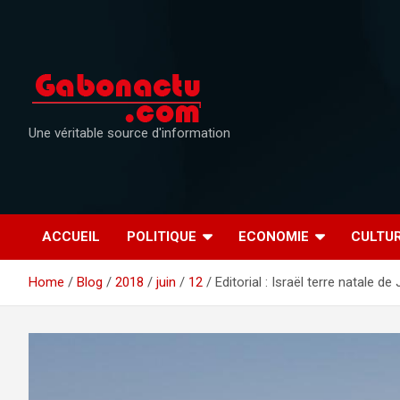
Skip
to
content
Une véritable source d'information
ACCUEIL
POLITIQUE
ECONOMIE
CULTU
Home
Blog
2018
juin
12
Editorial : Israël terre natale d