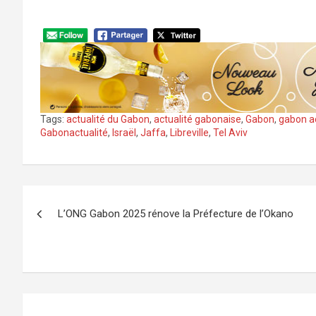
Tags:
actualité du Gabon
,
actualité gabonaise
,
Gabon
,
gabon ac
Gabonactualité
,
Israël
,
Jaffa
,
Libreville
,
Tel Aviv
Navigation
L’ONG Gabon 2025 rénove la Préfecture de l’Okano
de
l’article