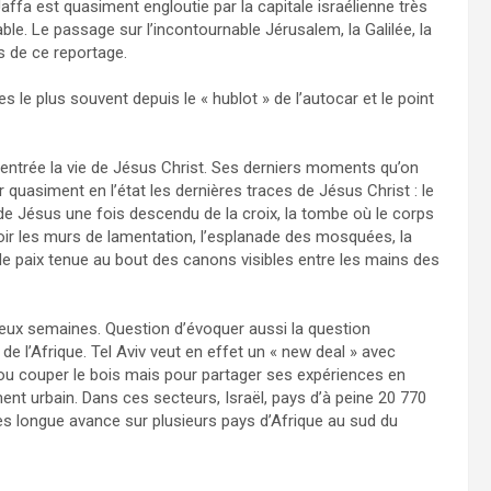
 Jaffa est quasiment engloutie par la capitale israélienne très
ble. Le passage sur l’incontournable Jérusalem, la Galilée, la
s de ce reportage.
e plus souvent depuis le « hublot » de l’autocar et le point
ncentrée la vie de Jésus Christ. Ses derniers moments qu’on
 quasiment en l’état les dernières traces de Jésus Christ : le
 de Jésus une fois descendu de la croix, la tombe où le corps
avoir les murs de lamentation, l’esplanade des mosquées, la
paix tenue au bout des canons visibles entre les mains des
eux semaines. Question d’évoquer aussi la question
n de l’Afrique. Tel Aviv veut en effet un « new deal » avec
 ou couper le bois mais pour partager ses expériences en
nt urbain. Dans ces secteurs, Israël, pays d’à peine 20 770
rès longue avance sur plusieurs pays d’Afrique au sud du