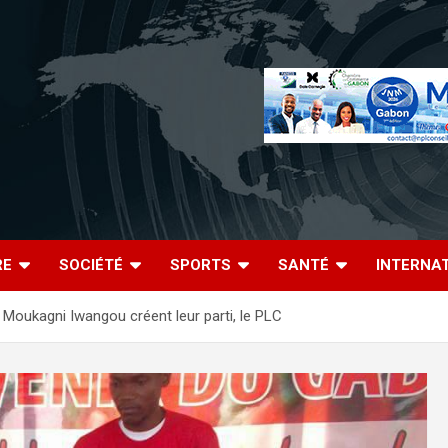
RE
SOCIÉTÉ
SPORTS
SANTÉ
INTERNA
 Moukagni Iwangou créent leur parti, le PLC