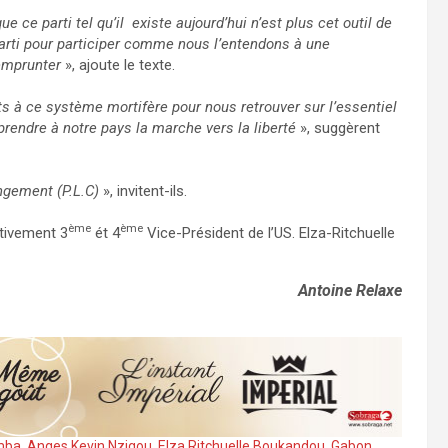
 ce parti tel qu’il existe aujourd’hui n’est plus cet outil de
parti pour participer comme nous l’entendons à une
’emprunter
», ajoute le texte.
 à ce système mortifère pour nous retrouver sur l’essentiel
prendre à notre pays la marche vers la liberté
», suggèrent
ngement (P.L.C)
», invitent-ils.
ème
ème
tivement 3
ét 4
Vice-Président de l’US. Elza-Ritchuelle
Antoine Relaxe
mba
,
Anges Kevin Nzigou
,
Elza Ritchuelle Boukandou
,
Gabon
,