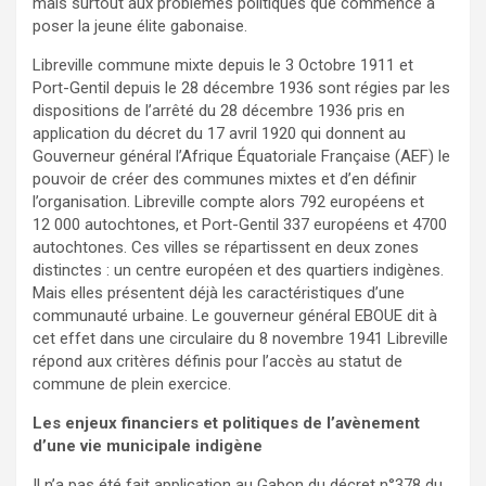
mais surtout aux problèmes politiques que commence à
poser la jeune élite gabonaise.
Libreville commune mixte depuis le 3 Octobre 1911 et
Port-Gentil depuis le 28 décembre 1936 sont régies par les
dispositions de l’arrêté du 28 décembre 1936 pris en
application du décret du 17 avril 1920 qui donnent au
Gouverneur général l’Afrique Équatoriale Française (AEF) le
pouvoir de créer des communes mixtes et d’en définir
l’organisation. Libreville compte alors 792 européens et
12 000 autochtones, et Port-Gentil 337 européens et 4700
autochtones. Ces villes se répartissent en deux zones
distinctes : un centre européen et des quartiers indigènes.
Mais elles présentent déjà les caractéristiques d’une
communauté urbaine. Le gouverneur général EBOUE dit à
cet effet dans une circulaire du 8 novembre 1941 Libreville
répond aux critères définis pour l’accès au statut de
commune de plein exercice.
Les enjeux financiers et politiques de l’avènement
d’une vie municipale indigène
Il n’a pas été fait application au Gabon du décret n°378 du