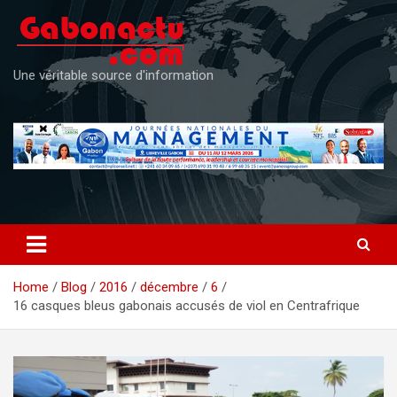
Skip
to
content
Une véritable source d'information
Home
Blog
2016
décembre
6
16 casques bleus gabonais accusés de viol en Centrafrique