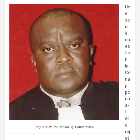
Un
e
se
ul
e
qu
es
tio
n :
la
Ce
na
p
po
urr
a-
t-
ell
e
Tony S MINKOMI-NDONG @ Gabonreview
rej
et