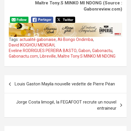
Maître Tony.S MINKO MI NDONG (Source :
Gabonreview.com)
Tags:
actualité gabonaise
,
Ali Bongo Ondimba
,
David IKOGHOU MENSAH
,
Eveline RODRIGUES PEREIRA BASTO
,
Gabon
,
Gabonactu
,
Gabonactu.com
,
Libreville
,
Maître Tony.S MINKO MI NDONG
Navigation
Louis Gaston Mayila nouvelle vedette de Pierre Péan
de
l’article
Jorge Costa limogé, la FEGAFOOT recrute un nouvel
entraineur