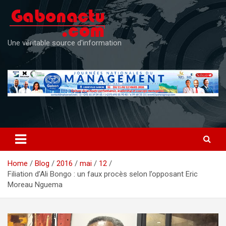
Skip
to
content
Une véritable source d'information
Home
Blog
2016
mai
12
Filiation d’Ali Bongo : un faux procès selon l’opposant Eric
Moreau Nguema