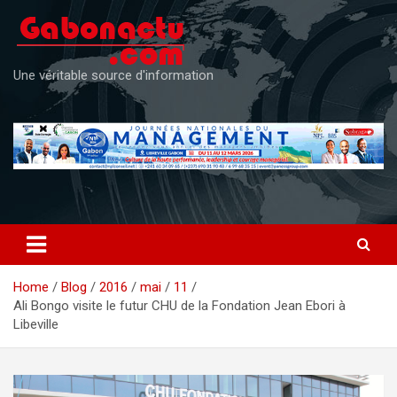
Skip
to
content
Une véritable source d'information
Home
Blog
2016
mai
11
Ali Bongo visite le futur CHU de la Fondation Jean Ebori à
Libeville