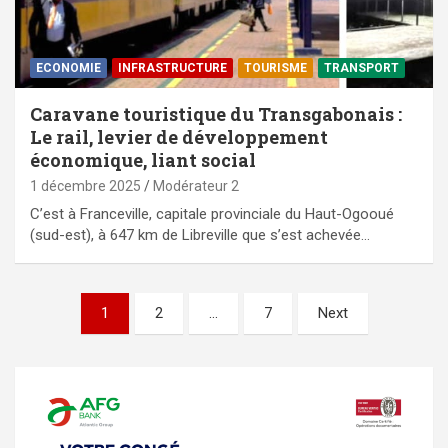
ECONOMIE
⁠INFRASTRUCTURE
TOURISME
TRANSPORT
Caravane touristique du Transgabonais :
Le rail, levier de développement
économique, liant social
1 décembre 2025
Modérateur 2
C’est à Franceville, capitale provinciale du Haut-Ogooué
(sud-est), à 647 km de Libreville que s’est achevée…
Pagination
1
2
…
7
Next
des
publications