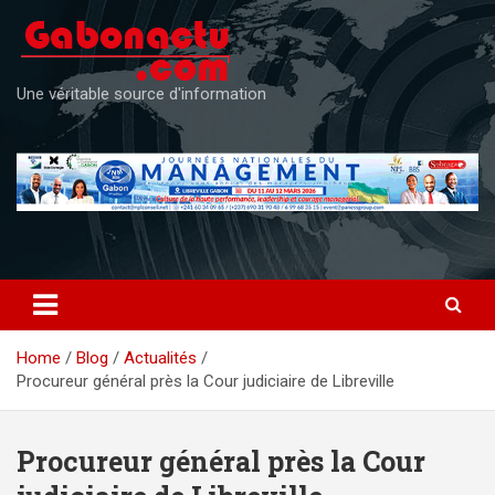
Skip
to
content
Une véritable source d'information
Home
Blog
Actualités
Procureur général près la Cour judiciaire de Libreville
Procureur général près la Cour