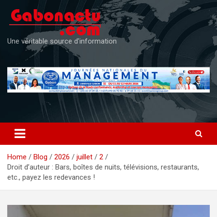
Skip
to
content
Une véritable source d'information
Home
Blog
2026
juillet
2
Droit d’auteur : Bars, boîtes de nuits, télévisions, restaurants,
etc., payez les redevances !