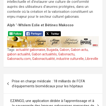
intellectuelle et d’instaurer une culture de conformité
auprès des utilisateurs d’œuvres protégées, dans un
contexte où la création et la valorisation constituent un
enjeu majeur pour le secteur culturel gabonais.
Alph ’-Whilem Eslie et Bétines Makosso
Tags:
actualité gabonaise
,
Bugada
,
Gabon
,
Gabon actu
,
gabon actualité
,
Gabon actualités
,
Gabonactu
,
Gabonactu.com
,
Gabonactualité
,
industrie culturelle
,
Libreville
Navigation
Prise en charge médicale : 18 milliards de FCFA
de
d’équipements biomédicaux pour les hôpitaux
l’article
EZANGO, une application dédiée à l’apprentissage et à
la sauvegarde des langues gabonaises menacées de