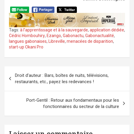
Tags:
à l’apprentissage et à la sauvegarde
,
application dédiée
,
Cédric Hombouhiry
,
Ezango
,
Gabonactu
,
Gabonactualité
,
langues gabonaises
,
Libreville
,
menacées de disparition
,
start-up Okani Pro
Navigation
Droit d’auteur : Bars, boîtes de nuits, télévisions,
de
restaurants, etc., payez les redevances !
l’article
Port-Gentil : Retour aux fondamentaux pour les
fonctionnaires du secteur de la culture
Laisser un commentaire