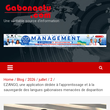
Skip
to
content
Une véritable source d'information
Home
Blog
2026
juillet
2
EZANGO, une application dédiée à l’apprentissage et à la
sauvegarde des langues gabonaises menacées de disparition