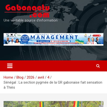
Skip
to
content
Une véritable source d'information
Home
Blog
2026
avril
4
Sénégal : La section pygmée de la GR gabonaise fait sensation
à Thiès