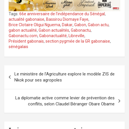
Tags:
66e anniversaire de l’indépendance du Sénégal
,
actualité gabonaise
,
Bassirou Diomaye Faye
,
Brice Clotaire Oligui Nguema
,
Dakar
,
Gabon
,
Gabon actu
,
gabon actualité
,
Gabon actualités
,
Gabonactu
,
Gabonactu.com
,
Gabonactualité
,
Libreville
,
Président gabonais
,
section pygmée de la GR gabonaise
,
sénégalais
Navigation
Le ministère de l’Agriculture explore le modèle ZIS de
de
Nkok pour ses agropoles
l’article
La diplomatie active comme levier de prévention des
conflits, selon Claudel Béranger Obare Obame