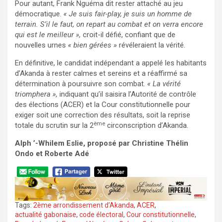
Pour autant, Frank Nguéma dit rester attaché au jeu
démocratique.
« Je suis fair-play, je suis un homme de
terrain. S’il le faut, on repart au combat et on verra encore
qui est le meilleur »,
croit-il défié, confiant que de
nouvelles urnes
« bien gérées »
révéleraient la vérité.
En définitive, le candidat indépendant a appelé les habitants
d’Akanda à rester calmes et sereins et a réaffirmé sa
détermination à poursuivre son combat.
« La vérité
triomphera »,
indiquant qu’il saisira l’Autorité de contrôle
des élections (ACER) et la Cour constitutionnelle pour
exiger soit une correction des résultats, soit la reprise
ème
totale du scrutin sur la 2
circonscription d’Akanda.
Alph ’-Whilem Eslie, proposé par Christine Thélin
Ondo et Roberte Adé
Tags:
2ème arrondissement d’Akanda
,
ACER
,
actualité gabonaise
,
code électoral
,
Cour constitutionnelle
,