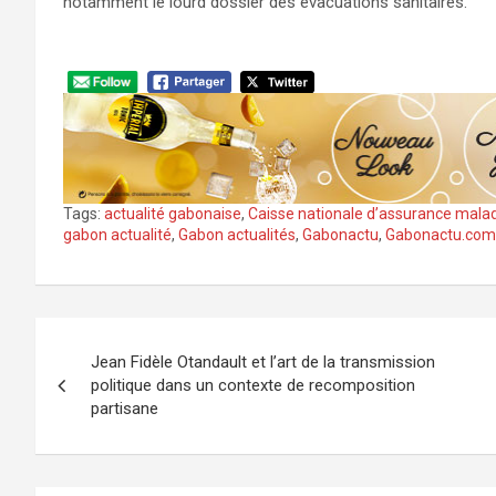
notamment le lourd dossier des évacuations sanitaires.
Tags:
actualité gabonaise
,
Caisse nationale d’assurance malad
gabon actualité
,
Gabon actualités
,
Gabonactu
,
Gabonactu.com
Navigation
Jean Fidèle Otandault et l’art de la transmission
de
politique dans un contexte de recomposition
partisane
l’article