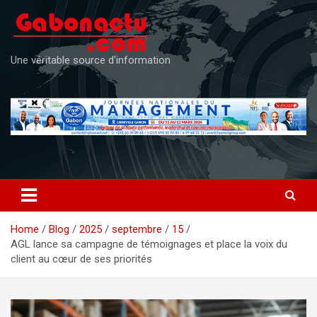
Skip
to
content
Une véritable source d'information
Home
Blog
2025
septembre
15
AGL lance sa campagne de témoignages et place la voix du
client au cœur de ses priorités