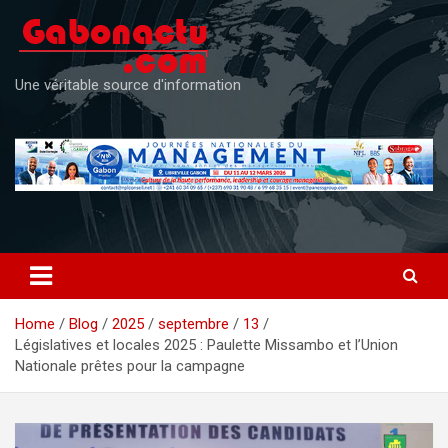
Skip
to
content
Une véritable source d'information
Home
Blog
2025
septembre
13
Législatives et locales 2025 : Paulette Missambo et l’Union
Nationale prêtes pour la campagne