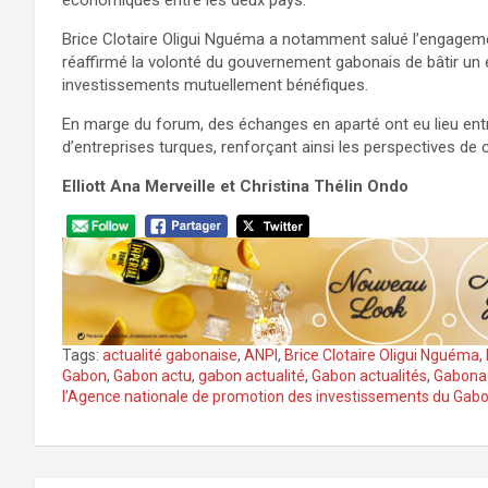
économiques entre les deux pays.
Brice Clotaire Oligui Nguéma a notamment salué l’engageme
réaffirmé la volonté du gouvernement gabonais de bâtir un 
investissements mutuellement bénéfiques.
En marge du forum, des échanges en aparté ont eu lieu entre
d’entreprises turques, renforçant ainsi les perspectives de
Elliott Ana Merveille et Christina Thélin Ondo
Tags:
actualité gabonaise
,
ANPI
,
Brice Clotaire Oligui Nguéma
,
Gabon
,
Gabon actu
,
gabon actualité
,
Gabon actualités
,
Gabona
l’Agence nationale de promotion des investissements du Gab