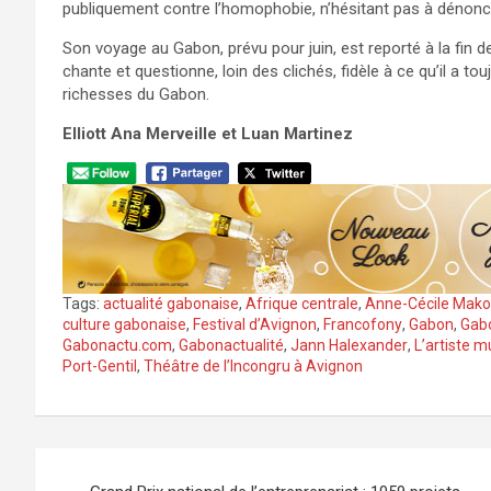
publiquement contre l’homophobie, n’hésitant pas à dénonce
Son voyage au Gabon, prévu pour juin, est reporté à la fin de 
chante et questionne, loin des clichés, fidèle à ce qu’il a touj
richesses du Gabon.
Elliott Ana Merveille
et Luan Martinez
Tags:
actualité gabonaise
,
Afrique centrale
,
Anne-Cécile Mak
culture gabonaise
,
Festival d’Avignon
,
Francofony
,
Gabon
,
Gab
Gabonactu.com
,
Gabonactualité
,
Jann Halexander
,
L’artiste 
Port-Gentil
,
Théâtre de l’Incongru à Avignon
Navigation