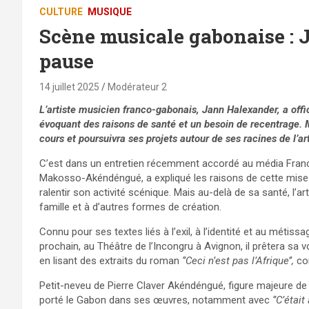
CULTURE
MUSIQUE
Scène musicale gabonaise : 
pause
14 juillet 2025
Modérateur 2
L’artiste musicien franco-gabonais, Jann Halexander, a offic
évoquant des raisons de santé et un besoin de recentrage. M
cours et poursuivra ses projets autour de ses racines de l’ar
C’est dans un entretien récemment accordé au média Franc
Makosso-Akéndéngué, a expliqué les raisons de cette mise en
ralentir son activité scénique. Mais au-delà de sa santé, l’
famille et à d’autres formes de création.
Connu pour ses textes liés à l’exil, à l’identité et au métissa
prochain, au Théâtre de l’Incongru à Avignon, il prêtera 
en lisant des extraits du roman
‘’Ceci n’est pas l’Afrique’’,
con
Petit-neveu de Pierre Claver Akéndéngué, figure majeure de
porté le Gabon dans ses œuvres, notamment avec
‘’C’était