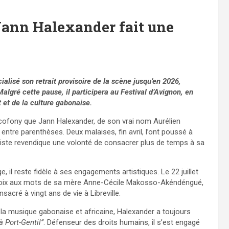
Jann Halexander fait une
ialisé son retrait provisoire de la scène jusqu’en 2026,
algré cette pause, il participera au Festival d’Avignon, en
t et de la culture gabonaise.
ofony que Jann Halexander, de son vrai nom Aurélien
tre parenthèses. Deux malaises, fin avril, l’ont poussé à
artiste revendique une volonté de consacrer plus de temps à sa
ge, il reste fidèle à ses engagements artistiques. Le 22 juillet
sa voix aux mots de sa mère Anne-Cécile Makosso-Akéndéngué,
sacré à vingt ans de vie à Libreville.
 la musique gabonaise et africaine, Halexander a toujours
 à Port-Gentil’’
. Défenseur des droits humains, il s’est engagé