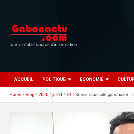
Skip
to
content
Une véritable source d'information
ACCUEIL
POLITIQUE
ECONOMIE
CULTU
Home
Blog
2025
juillet
14
Scène musicale gabonaise : J