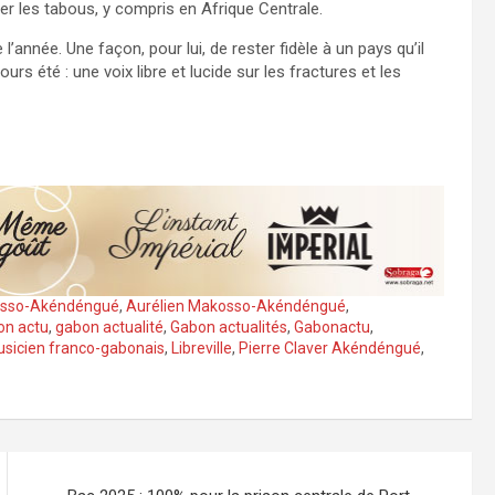
r les tabous, y compris en Afrique Centrale.
l’année. Une façon, pour lui, de rester fidèle à un pays qu’il
ours été : une voix libre et lucide sur les fractures et les
osso-Akéndéngué
,
Aurélien Makosso-Akéndéngué
,
on actu
,
gabon actualité
,
Gabon actualités
,
Gabonactu
,
musicien franco-gabonais
,
Libreville
,
Pierre Claver Akéndéngué
,