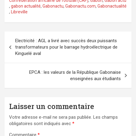
Confédération africaine de football (CAF)
,
Gabon
,
Gabon actu
,
gabon actualité
,
Gabonactu
,
Gabonactu.com
,
Gabonactualité
,
Libreville
Navigation
Electricité : AGL a livré avec succès deux puissants
de
transformateurs pour le barrage hydroélectrique de
l’article
Kinguelé aval
EPCA : les valeurs de la République Gabonaise
enseignées aux étudiants
Laisser un commentaire
Votre adresse e-mail ne sera pas publiée.
Les champs
obligatoires sont indiqués avec
*
Commentaire
*