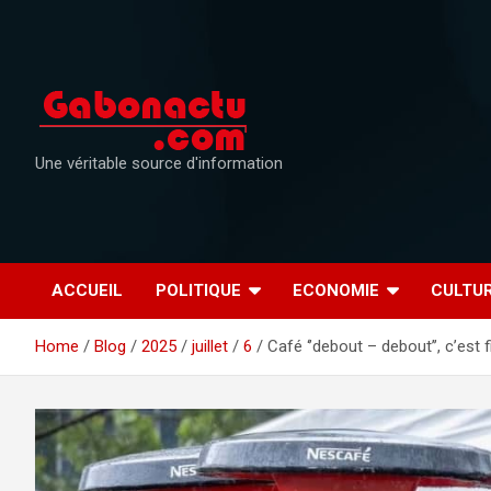
Skip
to
content
Une véritable source d'information
ACCUEIL
POLITIQUE
ECONOMIE
CULTU
Home
Blog
2025
juillet
6
Café ‘’debout – debout’’, c’est fi