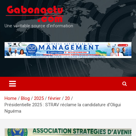
Skip
to
content
Une véritable source d'information
Home
Blog
2025
février
20
Présidentielle 2025 : STRAV réclame la candidature d’Oligui
Nguéma