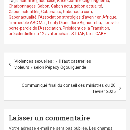
Tags:
actualité gabonaise
,
Brice Clotaire Oligui Nguéma
,
Charbonnages
,
Gabon
,
Gabon actu
,
gabon actualité
,
Gabon actualités
,
Gabonactu
,
Gabonactu.com
,
Gabonactualité
,
l’Association stratégies d’avenir en Afrique
,
l’immeuble ABC Mall
,
Leaty Diane flore Bignoumba
,
Libreville
,
porte-parole de l'Association
,
Président de la Transition
,
présidentielle du 12 avril prochain
,
STRAF
,
taxis GAB+
Navigation
Violences sexuelles : « Il faut castrer les
de
violeurs » selon Pépécy Ogouliguende
l’article
Communiqué final du conseil des ministres du 20
février 2025
Laisser un commentaire
Votre adresse e-mail ne sera pas publiée.
Les champs