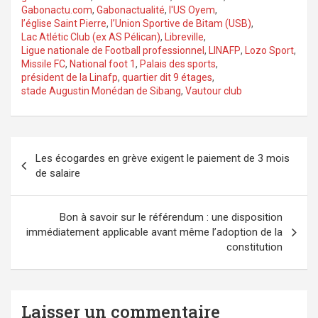
Gabonactu.com
,
Gabonactualité
,
l'US Oyem
,
l’église Saint Pierre
,
l’Union Sportive de Bitam (USB)
,
Lac Atlétic Club (ex AS Pélican)
,
Libreville
,
Ligue nationale de Football professionnel
,
LINAFP
,
Lozo Sport
,
Missile FC
,
National foot 1
,
Palais des sports
,
président de la Linafp
,
quartier dit 9 étages
,
stade Augustin Monédan de Sibang
,
Vautour club
Navigation
Les écogardes en grève exigent le paiement de 3 mois
de
de salaire
l’article
Bon à savoir sur le référendum : une disposition
immédiatement applicable avant même l’adoption de la
constitution
Laisser un commentaire