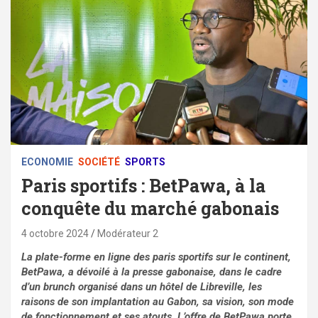
ECONOMIE
SOCIÉTÉ
SPORTS
Paris sportifs : BetPawa, à la
conquête du marché gabonais
4 octobre 2024
Modérateur 2
La plate-forme en ligne des paris sportifs sur le continent,
BetPawa, a dévoilé à la presse gabonaise, dans le cadre
d’un brunch organisé dans un hôtel de Libreville, les
raisons de son implantation au Gabon, sa vision, son mode
de fonctionnement et ses atouts. L’offre de BetPawa porte