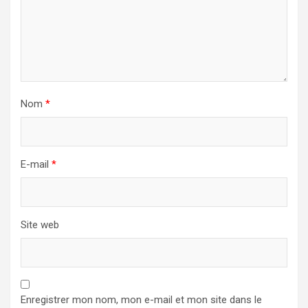
Nom
*
E-mail
*
Site web
Enregistrer mon nom, mon e-mail et mon site dans le