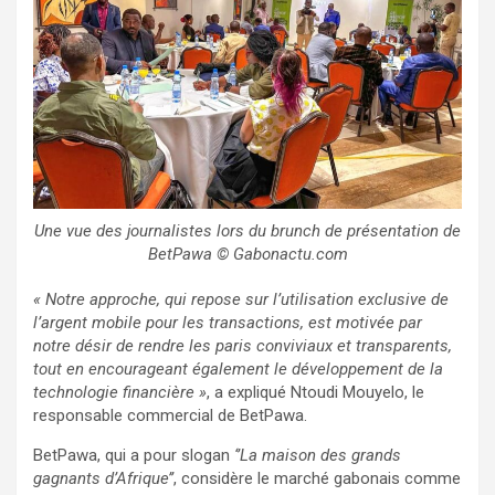
Une vue des journalistes lors du brunch de présentation de
BetPawa © Gabonactu.com
« Notre approche, qui repose sur l’utilisation exclusive de
l’argent mobile pour les transactions, est motivée par
notre désir de rendre les paris conviviaux et transparents,
tout en encourageant également le développement de la
technologie financière »
, a expliqué Ntoudi Mouyelo, le
responsable commercial de BetPawa.
BetPawa, qui a pour slogan
‘’La maison des grands
gagnants d’Afrique’’
, considère le marché gabonais comme