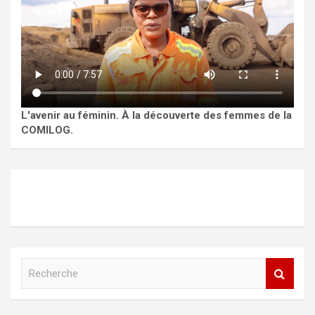
L'avenir au féminin. À la découverte des femmes de la
COMILOG.
R
e
c
h