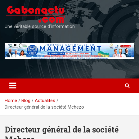
Skip
to
content
Une véritable source d'information
Home
Blog
Actualités
Directeur général de la société Mchezo
Directeur général de la société