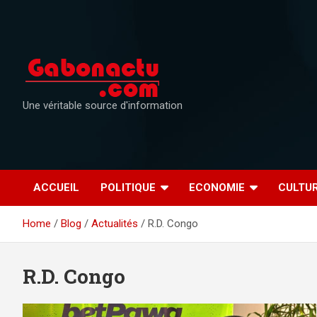
Skip
to
content
Une véritable source d'information
ACCUEIL
POLITIQUE
ECONOMIE
CULTU
Home
Blog
Actualités
R.D. Congo
R.D. Congo