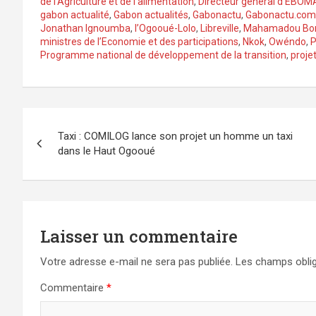
de l’Agriculture et de l’alimentation
,
Directeur général d’EBOM
gabon actualité
,
Gabon actualités
,
Gabonactu
,
Gabonactu.com
Jonathan Ignoumba
,
l’Ogooué-Lolo
,
Libreville
,
Mahamadou Bo
ministres de l’Economie et des participations
,
Nkok
,
Owéndo
,
Programme national de développement de la transition
,
proje
Navigation
Taxi : COMILOG lance son projet un homme un taxi
de
dans le Haut Ogooué
l’article
Laisser un commentaire
Votre adresse e-mail ne sera pas publiée.
Les champs oblig
Commentaire
*