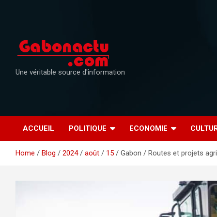
Skip
to
content
Une véritable source d'information
ACCUEIL
POLITIQUE
ECONOMIE
CULTU
Home
Blog
2024
août
15
Gabon / Routes et projets agri