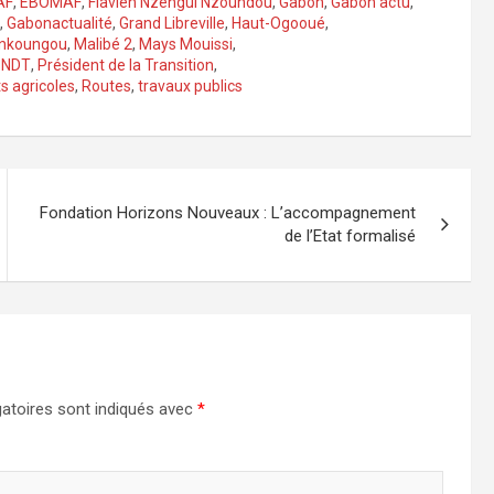
AF
,
EBOMAF
,
Flavien Nzengui Nzoundou
,
Gabon
,
Gabon actu
,
,
Gabonactualité
,
Grand Libreville
,
Haut-Ogooué
,
nkoungou
,
Malibé 2
,
Mays Mouissi
,
PNDT
,
Président de la Transition
,
ts agricoles
,
Routes
,
travaux publics
Fondation Horizons Nouveaux : L’accompagnement
de l’Etat formalisé
atoires sont indiqués avec
*