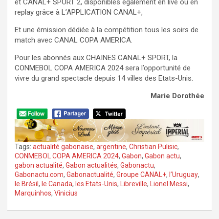
et CANAL+ SPORT 2, disponibles également en live ou en
replay grâce à L’APPLICATION CANAL+,
Et une émission dédiée à la compétition tous les soirs de
match avec CANAL COPA AMERICA.
Pour les abonnés aux CHAINES CANAL+ SPORT, la
CONMEBOL COPA AMERICA 2024 sera l’opportunité de
vivre du grand spectacle depuis 14 villes des Etats-Unis.
Marie Dorothée
Tags:
actualité gabonaise
,
argentine
,
Christian Pulisic
,
CONMEBOL COPA AMERICA 2024
,
Gabon
,
Gabon actu
,
gabon actualité
,
Gabon actualités
,
Gabonactu
,
Gabonactu.com
,
Gabonactualité
,
Groupe CANAL+
,
l’Uruguay
,
le Brésil
,
le Canada
,
les Etats-Unis
,
Libreville
,
Lionel Messi
,
Marquinhos
,
Vinicius