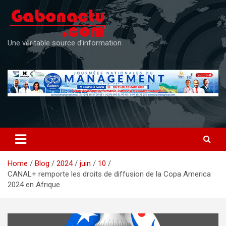
Skip
to
content
Une véritable source d'information
Home
Blog
2024
juin
10
CANAL+ remporte les droits de diffusion de la Copa America
2024 en Afrique