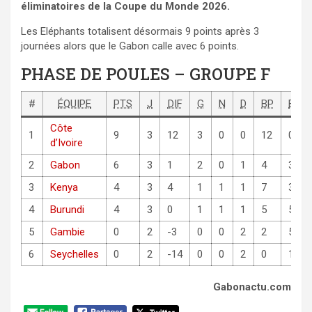
éliminatoires de la Coupe du Monde 2026.
Les Eléphants totalisent désormais 9 points après 3
journées alors que le Gabon calle avec 6 points.
PHASE DE POULES – GROUPE F
#
ÉQUIPE
PTS
J
DIF
G
N
D
BP
BC
Côte
1
9
3
12
3
0
0
12
0
d’Ivoire
2
Gabon
6
3
1
2
0
1
4
3
3
Kenya
4
3
4
1
1
1
7
3
4
Burundi
4
3
0
1
1
1
5
5
5
Gambie
0
2
-3
0
0
2
2
5
6
Seychelles
0
2
-14
0
0
2
0
14
Gabonactu.com