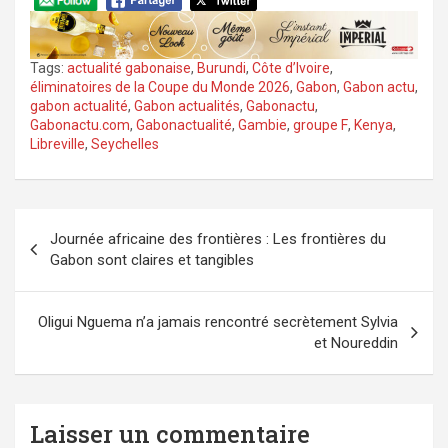
Tags:
actualité gabonaise
,
Burundi
,
Côte d’Ivoire
,
éliminatoires de la Coupe du Monde 2026
,
Gabon
,
Gabon actu
,
gabon actualité
,
Gabon actualités
,
Gabonactu
,
Gabonactu.com
,
Gabonactualité
,
Gambie
,
groupe F
,
Kenya
,
Libreville
,
Seychelles
Navigation
Journée africaine des frontières : Les frontières du
de
Gabon sont claires et tangibles
l’article
Oligui Nguema n’a jamais rencontré secrètement Sylvia
et Noureddin
Laisser un commentaire