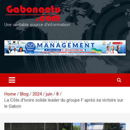
Skip
to
content
Une véritable source d'information
Home
Blog
2024
juin
8
La Côte d’Ivoire solide leader du groupe F après sa victoire sur
le Gabon