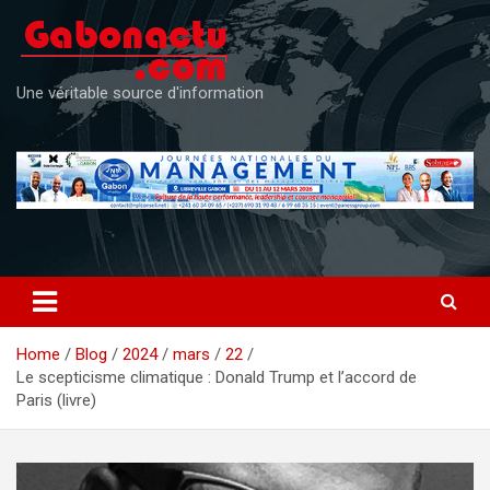
Skip
to
content
Une véritable source d'information
Home
Blog
2024
mars
22
Le scepticisme climatique : Donald Trump et l’accord de
Paris (livre)