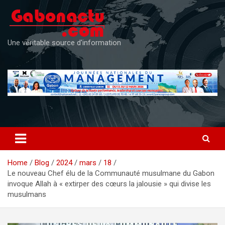
Skip
to
content
Une véritable source d'information
Home
Blog
2024
mars
18
Le nouveau Chef élu de la Communauté musulmane du Gabon
invoque Allah à « extirper des cœurs la jalousie » qui divise les
musulmans