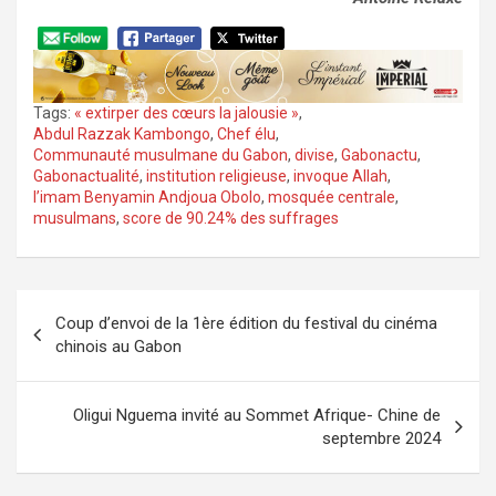
Tags:
« extirper des cœurs la jalousie »
,
Abdul Razzak Kambongo
,
Chef élu
,
Communauté musulmane du Gabon
,
divise
,
Gabonactu
,
Gabonactualité
,
institution religieuse
,
invoque Allah
,
l’imam Benyamin Andjoua Obolo
,
mosquée centrale
,
musulmans
,
score de 90.24% des suffrages
Navigation
Coup d’envoi de la 1ère édition du festival du cinéma
de
chinois au Gabon
l’article
Oligui Nguema invité au Sommet Afrique- Chine de
septembre 2024