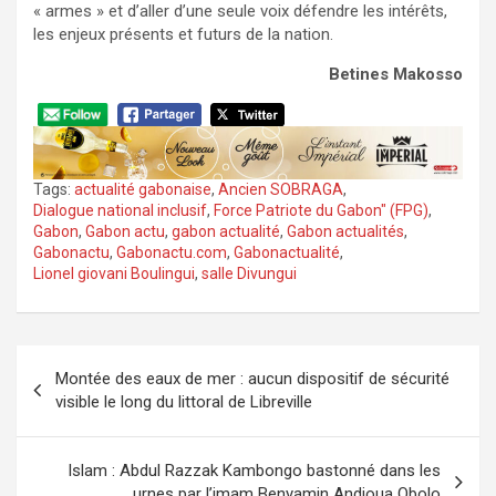
« armes » et d’aller d’une seule voix défendre les intérêts,
les enjeux présents et futurs de la nation.
Betines Makosso
Tags:
actualité gabonaise
,
Ancien SOBRAGA
,
Dialogue national inclusif
,
Force Patriote du Gabon" (FPG)
,
Gabon
,
Gabon actu
,
gabon actualité
,
Gabon actualités
,
Gabonactu
,
Gabonactu.com
,
Gabonactualité
,
Lionel giovani Boulingui
,
salle Divungui
Navigation
Montée des eaux de mer : aucun dispositif de sécurité
de
visible le long du littoral de Libreville
l’article
Islam : Abdul Razzak Kambongo bastonné dans les
urnes par l’imam Benyamin Andjoua Obolo