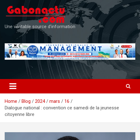
Skip
to
content
Une véritable source d'information
Home
Blog
2024
mars
16
Dialogue national : convention ce samedi de la jeunesse
citoyenne libre