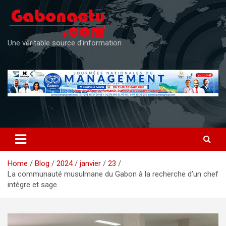
Skip
to
content
Une véritable source d'information
Home
Blog
2024
janvier
23
La communauté musulmane du Gabon à la recherche d’un chef
intègre et sage