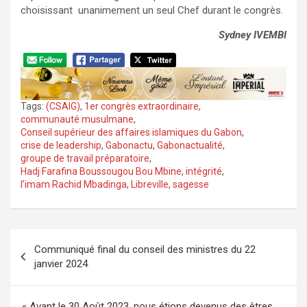
choisissant unanimement un seul Chef durant le congrès.
Sydney IVEMBI
Tags:
(CSAIG)
,
1er congrès extraordinaire
,
communauté musulmane
,
Conseil supérieur des affaires islamiques du Gabon
,
crise de leadership
,
Gabonactu
,
Gabonactualité
,
groupe de travail préparatoire
,
Hadj Farafina Boussougou Bou Mbine
,
intégrité
,
l’imam Rachid Mbadinga
,
Libreville
,
sagesse
Navigation
Communiqué final du conseil des ministres du 22
de
janvier 2024
l’article
« Avant le 30 Août 2023, nous étions devenus des êtres