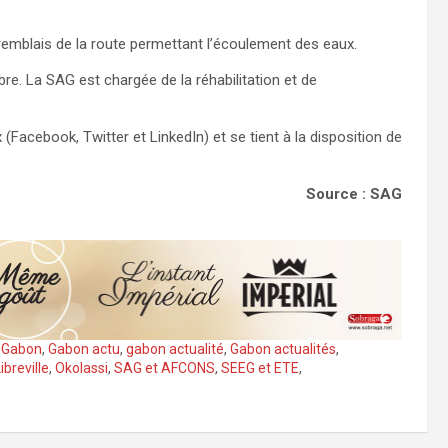
remblais de la route permettant l’écoulement des eaux.
mbre. La SAG est chargée de la réhabilitation et de
acebook, Twitter et LinkedIn) et se tient à la disposition de
Source : SAG
,
Gabon
,
Gabon actu
,
gabon actualité
,
Gabon actualités
,
ibreville
,
Okolassi
,
SAG et AFCONS
,
SEEG et ETE
,