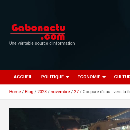
Skip
to
content
Une véritable source d'information
ACCUEIL
POLITIQUE
ECONOMIE
CULTU
Home
Blog
2023
novembre
27
Coupure d’eau : vers la f