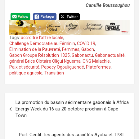
Camille Boussoughou
Tags:
accroître l’offre locale
,
Challenge Démocratie au Féminin
,
COVID 19
,
Élimination de la Pauvreté
,
Femmes
,
Gabon
,
Gabon Groupe Résolution 1325
,
Gabonactu
,
Gabonactualité
,
général Brice Clotaire Oligui Nguema
,
ONG Malachie
,
Paix et sécurité
,
Pepecy Ogouliguendé
,
Plateformes
,
politique agricole
,
Transition
Navigation
La promotion du bassin sédimentaire gabonais à Africa
de
Energy Week du 16 au 20 octobre prochain à Cape
l’article
Town
Port-Gentil : les agents des sociétés Ayoba et TPSI