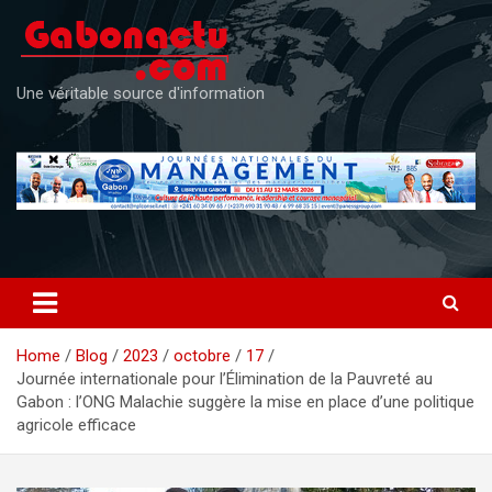
Skip
to
content
Une véritable source d'information
Home
Blog
2023
octobre
17
Journée internationale pour l’Élimination de la Pauvreté au
Gabon : l’ONG Malachie suggère la mise en place d’une politique
agricole efficace