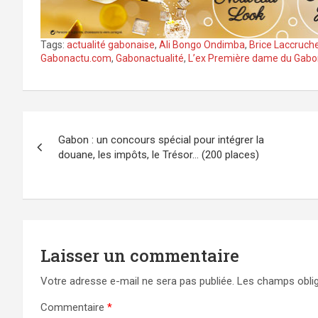
Tags:
actualité gabonaise
,
Ali Bongo Ondimba
,
Brice Laccruch
Gabonactu.com
,
Gabonactualité
,
L’ex Première dame du Gabo
Navigation
Gabon : un concours spécial pour intégrer la
de
douane, les impôts, le Trésor… (200 places)
l’article
Laisser un commentaire
Votre adresse e-mail ne sera pas publiée.
Les champs oblig
Commentaire
*