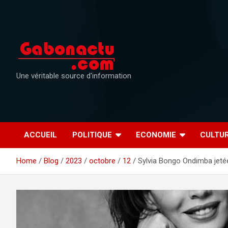
Skip
to
content
Une véritable source d'information
ACCUEIL
POLITIQUE
ECONOMIE
CULTU
Home
Blog
2023
octobre
12
Sylvia Bongo Ondimba jeté