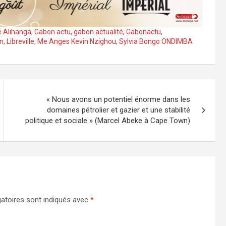
e Alihanga
,
Gabon actu
,
gabon actualité
,
Gabonactu
,
n
,
Libreville
,
Me Anges Kevin Nzighou
,
Sylvia Bongo ONDIMBA
« Nous avons un potentiel énorme dans les
domaines pétrolier et gazier et une stabilité
politique et sociale » (Marcel Abeke à Cape Town)
atoires sont indiqués avec
*