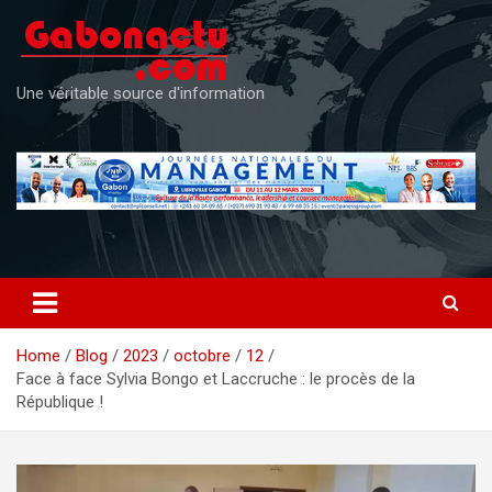
Skip
to
content
Une véritable source d'information
Home
Blog
2023
octobre
12
Face à face Sylvia Bongo et Laccruche : le procès de la
République !