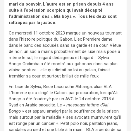
mari du pouvoir. L’autre est en prison depuis 4 ans
suite à l’opération scorpion qui avait décapité
l’administration des « Bla boys ». Tous les deux sont
rattrapés par la justice.
Ce mercredi 11 octobre 2023 marque un nouveau tournant
dans l’histoire politique du Gabon. L’ex Première dame
dans le banc des accusés sans sa garde et sa cour. Vêtue
de noir, un sac à mains probablement de luxe mais posé à
même le sol, le regard dédaigneux et hagard … Sylvia
Bongo Ondimba a été montré aux gabonais dans sa plus
vilaine posture… elle qui dictait sa loi au palais, faisait
trembler sa cour et surtout brillait de mille feux.
En face de Sylvia, Brice Laccruche Alihanga, alias BLA.
L’homme qui a dirigé le Gabon, par procuration, lorsqu’Ali
Bongo a été foudroyé par un AVC le 24 octobre 2018 à
Ryad en Arabie saoudite. Le «
messager intime d’Ali
Bongo
» est apparu amaigri par la souffrance de la prison
mais surtout par la maladie + ses avocats murmurent qu’il
est rongé par un cancer +. Petit polo noir, pantalon jeans,
sandales au pied et une bible à la main… BLA a perdu de sa