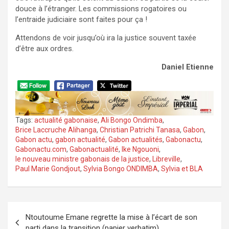
douce à l’étranger. Les commissions rogatoires ou
l’entraide judiciaire sont faites pour ça !
Attendons de voir jusqu’où ira la justice souvent taxée
d’être aux ordres.
Daniel Etienne
Tags:
actualité gabonaise
,
Ali Bongo Ondimba
,
Brice Laccruche Alihanga
,
Christian Patrichi Tanasa
,
Gabon
,
Gabon actu
,
gabon actualité
,
Gabon actualités
,
Gabonactu
,
Gabonactu.com
,
Gabonactualité
,
Ike Ngouoni
,
le nouveau ministre gabonais de la justice
,
Libreville
,
Paul Marie Gondjout
,
Sylvia Bongo ONDIMBA
,
Sylvia et BLA
Navigation
Ntoutoume Emane regrette la mise à l’écart de son
de
parti dans la transition (papier verbatim)