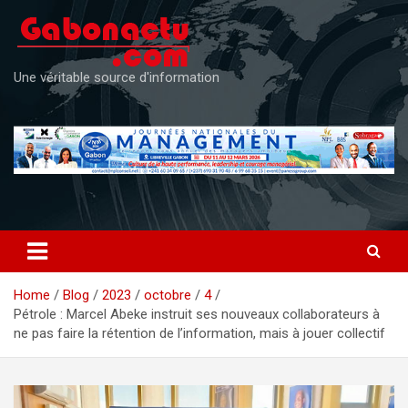
Skip
to
content
Une véritable source d'information
Home
Blog
2023
octobre
4
Pétrole : Marcel Abeke instruit ses nouveaux collaborateurs à
ne pas faire la rétention de l’information, mais à jouer collectif