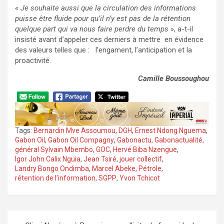
« Je souhaite aussi que la circulation des informations
puisse être fluide pour qu’il n’y est pas de la rétention
quelque part qui va nous faire perdre du temps »
, a-t-il
insisté avant d’appeler ces derniers à mettre en évidence
des valeurs telles que : l’engament, l’anticipation et la
proactivité.
Camille Boussoughou
Tags:
Bernardin Mve Assoumou
,
DGH
,
Ernest Ndong Nguema
,
Gabon Oil
,
Gabon Oil Compagny
,
Gabonactu
,
Gabonactualité
,
général Sylvain Mbembo
,
GOC
,
Hervé Biba Nzengue
,
Igor John Calix Nguia
,
Jean Tsiré
,
jouer collectif
,
Landry Bongo Ondimba
,
Marcel Abeke
,
Pétrole
,
rétention de l’information
,
SGPP
,
Yvon Tchicot
Navigation