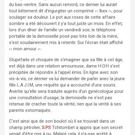
du bas-ventre. Sans aucun remord, ce dernier lui aurait
tout bêtement dit d’ingurgiter un comprimé ‹‹ Ibex ››, pour
soulager sa douleur. Le pot aux roses de cette affaire
sombre a été découvert il y’a tout juste un mois. En effet,
lors d’un dîner de famille un vendredi soir, le téléphone
portable de la demoiselle posé pas très loin de la mère,
s’est soudainement mis à retentir. Sur l’écran était affiché
‹‹ mon amour ››.
Stupéfaite et choquée de s’imaginer que sa fille à cet âge,
est déjà dans une relation amoureuse, dame H.O.H s’est
précipitée de répondre à l’appel émis. En ligne avec son
vis-à-vis, ce dernier va lui demander de parler avec la jeune
fille L.A.J.I.M, une requête qui a accouché d’une souris.
Avertie qu’elle sera traduite auprès d’un gynécologue pour
une consultation d’usage, la demoiselle ne s’est pas
retenue de cracher toute la vérité, rien que la vérité à ses
parents estomaqués.
C’est ainsi que de son boulot où il se trouvait dans un
champ pétrolier,
S.PS
Tchitombet a appris que son secret
venait d’être mis à nu. Malgré cela, il n’a pas arrêté à