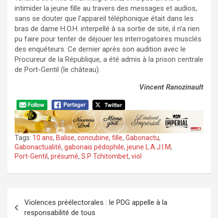
intimider la jeune fille au travers des messages et audios,
sans se douter que l’appareil téléphonique était dans les
bras de dame H.O.H. interpellé à sa sortie de site, il n’a rien
pu faire pour tenter de déjouer les interrogatoires musclés
des enquêteurs. Ce dernier après son audition avec le
Procureur de la République, a été admis à la prison centrale
de Port-Gentil (le château).
Vincent Ranozinault
Tags:
10 ans
,
Balise
,
concubine
,
fille
,
Gabonactu
,
Gabonactualité
,
gabonais pédophile
,
jeune L.A.J.I.M
,
Port-Gentil
,
présumé
,
S.P Tchitombet
,
viol
Navigation
Violences préélectorales : le PDG appelle à la
de
responsabilité de tous