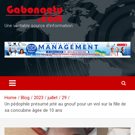
Skip
to
content
Une véritable source d'information
Home
Blog
2023
juillet
29
Un pédophile présumé jeté au gnouf pour un viol sur la fille de
sa concubine âgée de 10 ans