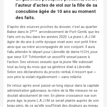
l’auteur d’actes de viol sur la fille de sa
concubine âgée de 10 ans au moment
des faits.
D’après des sources proches du dossier, c’est au quartier
ème
Balise dans le 2
arrondissement de Port-Gentil, que les
faits ont eu lieu dans les années 2020. La jeune L.A.J.I.M
âgée de dix ans à cette époque vivait avec son petit frère
ainsi que sa mère accompagnée de son conjoint. Il aura
fallu attendre le départ pour Libreville de dame H.O.H, pour
que sieur S.P Tchitombet un assoiffé sexuel passe à
l’action. Des sévices sexuels que la jeune fille subissait
tout au long du mois que sa génitrice était à Libreville.
Selon ses déclarations du procès-verbal, il ressort que ‹‹
son père la violait régulièrement ›› sans relâche.
De retour après avoir passé un long séjour dans la capitale
administrative gabonaise, la mère de la fille mineure ne se
doutait absolument de rien. En pleine croissance vue son
jeune âge, la jeune L.A.J.I.M se serait plainte auprès de son
beau-père, de ce qu’elle souffrirait des douleurs au niveau