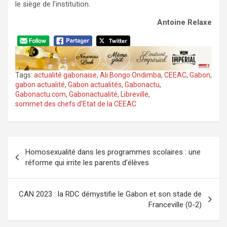
le siège de l’institution.
Antoine Relaxe
Tags:
actualité gabonaise
,
Ali Bongo Ondimba
,
CEEAC
,
Gabon
,
gabon actualité
,
Gabon actualités
,
Gabonactu
,
Gabonactu.com
,
Gabonactualité
,
Libreville
,
sommet des chefs d'Etat de la CEEAC
Navigation
Homosexualité dans les programmes scolaires : une
de
réforme qui irrite les parents d’élèves
l’article
CAN 2023 : la RDC démystifie le Gabon et son stade de
Franceville (0-2)